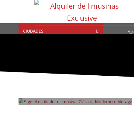
CIUDADES
Age
MARTES, 31 OCTUBRE 2023
/
PUBLISHED IN
CONSEJOS
,
CURIO