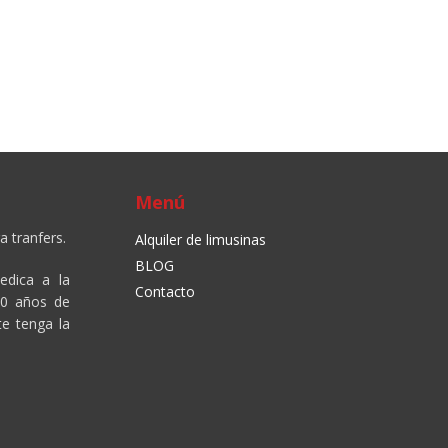
Menú
a tranfers.
Alquiler de limusinas
BLOG
edica a la
Contacto
10 años de
te tenga la